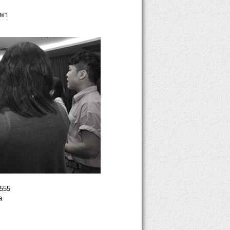
รพา
2555
ล