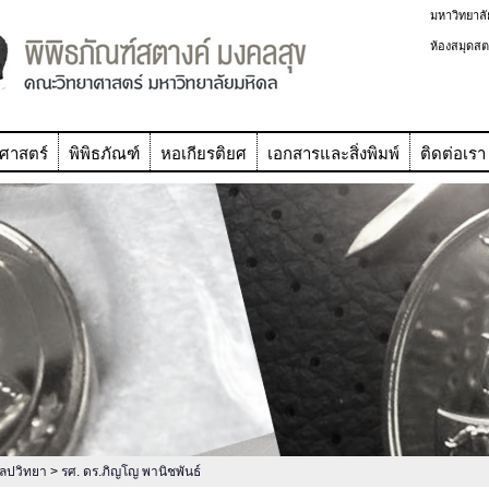
มหาวิทยาลั
ห้องสมุดสต
ศาสตร์
พิพิธภัณฑ์
หอเกียรติยศ
เอกสารและสิ่งพิมพ์
ติดต่อเรา
ิลปวิทยา
>
รศ. ดร.ภิญโญ พานิชพันธ์