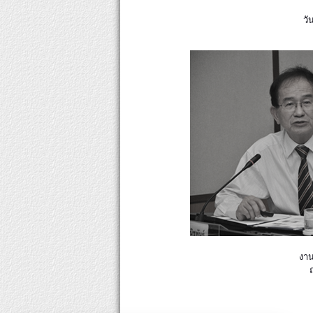
วั
งาน