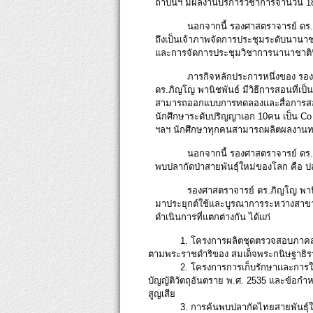
ถาบันฯ มีผลงานบริการวิชาการจำนวน 180
นอกจากนี้ รองศาสตราจารย์ ดร.ภ
ถึงเป็นเจ้าภาพจัดการประชุมระดับนานาช
และการจัดการประชุมวิชาการนานาชาติฟิสิ
ภารกิจหลักประการหนึ่งของ รอ
ดร.ภิญโญ พานิชพันธ์ มีวิธีการสอนที่เป
สามารถออกแบบการทดลองและสื่อการสอนขึ
นักศึกษาระดับปริญญาเอก 10คน เป็น Co A
ฯลฯ นักศึกษาทุกคนสามารถผลิตผลงานทาง
นอกจากนี้ รองศาสตราจารย์ ดร.
พบปลากัดป่าสายพันธุ์ใหม่ของโลก คือ ปล
รองศาสตราจารย์ ดร.ภิญโญ พานิชพ
มาประยุกต์ใช้และบูรณาการระหว่างสาขา
ดำเนินการที่แตกต่างกัน ได้แก่
1. โครงการผลิตชุดตรวจสอบภาคสนา
ตามพระราชดำริของ สมเด็จพระกนิษฐาธิรา
2. โครงการการเก็บรักษาและการใช
บัญญัติวัตถุอันตราย พ.ศ. 2535 และข้อกำห
สูญเสีย
3. การค้นพบปลากัดไทยสายพันธุ์ใ