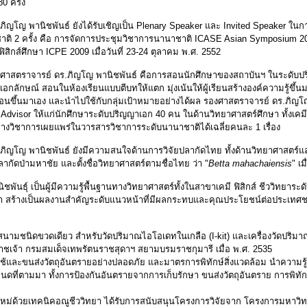
 ครั้ง
ิญโญ พานิชพันธ์ ยังได้รับเชิญเป็น Plenary Speaker และ Invited Speaker ใน
าติ 2 ครั้ง คือ การจัดการประชุมวิชาการนานาชาติ ICASE Asian Symposium 2007
กส์ศึกษา ICPE 2009 เมื่อวันที่ 23-24 ตุลาคม พ.ศ. 2552
งศาสตราจารย์ ดร.ภิญโญ พานิชพันธ์ คือการสอนนักศึกษาของสถาบันฯ ในระดับ
็นเอกลักษณ์ สอนในห้องเรียนแบบตีบทให้แตก มุ่งเน้นให้ผู้เรียนสร้างองค์ความรู้ข
้นมาเอง และนำไปใช้กับกลุ่มเป้าหมายอย่างได้ผล รองศาสตราจารย์ ดร.ภิญโญ พา
dvisor ให้แก่นักศึกษาระดับปริญญาเอก 40 คน ในด้านวิทยาศาสตร์ศึกษา ทั้งเคมี
วิชาการเผยแพร่ในวารสารวิชาการระดับนานาชาติได้เฉลี่ยคนละ 1 เรื่อง
ภิญโญ พานิชพันธ์ ยังมีความสนใจด้านการวิจัยปลากัดไทย ทั้งด้านวิทยาศาสตร์
ากัดป่ามหาชัย และตั้งชื่อวิทยาศาสตร์ตามชื่อไทย ว่า "
Betta mahachaiensis
" เม
ันธุ์ เป็นผู้มีความรู้พื้นฐานทางวิทยาศาสตร์ทั้งในสาขาเคมี ฟิสิกส์ ชีววิทยา
 สร้างเป็นผลงานสำคัญระดับแนวหน้าที่มีผลกระทบและคุณประโยชน์ต่อประเทศชาติ
มชนิดขวดเดียว สำหรับวัดปริมาณไอโอเดทในเกลือ (I-kit) และเครื่องวัดปริมาณไ
ชเจ้า กรมสมเด็จเทพรัตนราชสุดาฯ สยามบรมราชกุมารี เมื่อ พ.ศ. 2535
้และขนส่งวัตถุอันตรายอย่างปลอดภัย และมาตรการพิทักษ์สิ่งแวดล้อม นำความรู้ท
นดที่ตามมา ทั้งการป้องกันอันตรายจากการเก็บรักษา ขนส่งวัตถุอันตราย การพิทักษ
หม่ด้วยเทคนิคอณูชีววิทยา ได้รับการสนับสนุนโครงการวิจัยจาก โครงการมหาวิทยา