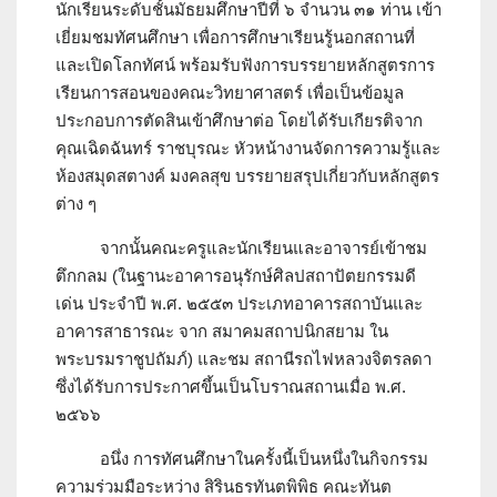
นักเรียนระดับชั้นมัธยมศึกษาปีที่ ๖ จำนวน ๓๑ ท่าน เข้า
เยี่ยมชมทัศนศึกษา เพื่อการศึกษาเรียนรู้นอกสถานที่
และเปิดโลกทัศน์ พร้อมรับฟังการบรรยายหลักสูตรการ
เรียนการสอนของคณะวิทยาศาสตร์ เพื่อเป็นข้อมูล
ประกอบการตัดสินเข้าศึกษาต่อ โดยได้รับเกียรติจาก
คุณเฉิดฉันทร์ ราชบุรณะ หัวหน้างานจัดการความรู้และ
ห้องสมุดสตางค์ มงคลสุข บรรยายสรุปเกี่ยวกับหลักสูตร
ต่าง ๆ
จากนั้นคณะครูและนักเรียนและอาจารย์เข้าชม
ตึกกลม (ในฐานะอาคารอนุรักษ์ศิลปสถาปัตยกรรมดี
เด่น ประจำปี พ.ศ. ๒๕๕๓ ประเภทอาคารสถาบันและ
อาคารสาธารณะ จาก สมาคมสถาปนิกสยาม ใน
พระบรมราชูปถัมภ์) และชม สถานีรถไฟหลวงจิตรลดา
ซึ่งได้รับการประกาศขึ้นเป็นโบราณสถานเมื่อ พ.ศ.
๒๕๖๖
อนึ่ง การทัศนศึกษาในครั้งนี้เป็นหนึ่งในกิจกรรม
ความร่วมมือระหว่าง สิรินธรทันตพิพิธ คณะทันต