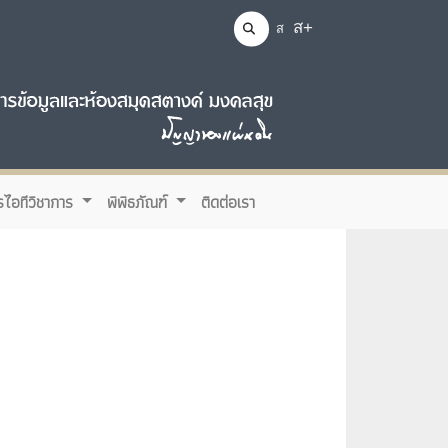
ส+
ส
รไอทีวิชาการ
พิพิธภัณฑ์
ติดต่อเรา