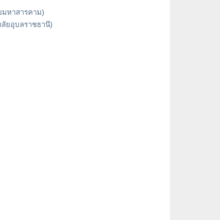
ลัยมหาสารคาม)
าลัยอุบลราชธานี)