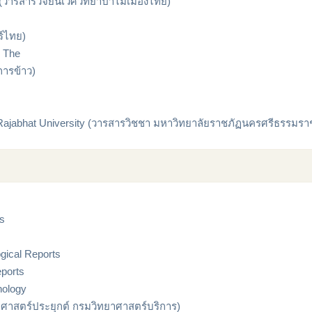
(วารสารวิจัยนิเวศวิทยาป่าไม้เมืองไทย)
ร์ไทย)
, The
การข้าว)
ajabhat University (วารสารวิชชา มหาวิทยาลัยราชภัฏนครศรีธรรมรา
ss
gical Reports
eports
nology
ยาศาสตร์ประยุกต์ กรมวิทยาศาสตร์บริการ)