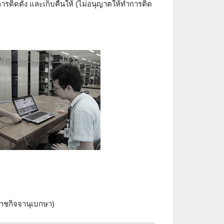
รติดตั้ง และเก็บคืนให้ (ไม่อนุญาตให้ทำการติด
าชกิจจานุเบกษา)