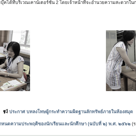
๊คได้ที่บริเวณเคาน์เตอร์ชั้น 2 โดยเจ้าหน้าที่จะอำนวยความสะดวกในกา
ประกาศ บทลงโทษผู้กระทำความผิดฐานลักทรัพย์ภายในห้องสมุด
หนดความประพฤติของนักเรียนและนักศึกษา (ฉบับที่ ๒) พ.ศ. ๒๕๖๒
(ร