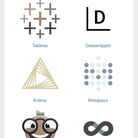
Tableau
Datawrapper
Knime
Metabase