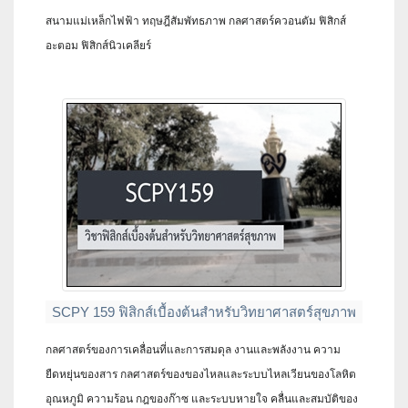
สนามแม่เหล็กไฟฟ้า ทฤษฎีสัมพัทธภาพ กลศาสตร์ควอนตัม ฟิสิกส์
อะตอม ฟิสิกส์นิวเคลียร์
SCPY 159 ฟิสิกส์เบื้องต้นสำหรับวิทยาศาสตร์สุขภาพ
กลศาสตร์ของการเคลื่อนที่และการสมดุล งานและพลังงาน ความ
ยืดหยุ่นของสาร กลศาสตร์ของของไหลและระบบไหลเวียนของโลหิต
อุณหภูมิ ความร้อน กฎของก๊าซ และระบบหายใจ คลื่นและสมบัติของ