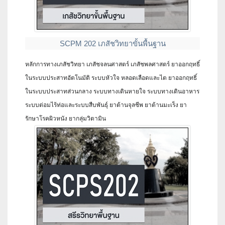
SCPM 202 เภสัชวิทยาขั้นพื้นฐาน
หลักการทางเภสัชวิทยา เภสัชจลนศาสตร์ เภสัชพลศาสตร์ ยาออกฤทธิ์
ในระบบประสาทอัตโนมัติ ระบบหัวใจ หลอดเลือดและไต ยาออกฤทธิ์
ในระบบประสาทส่วนกลาง ระบบทางเดินหายใจ ระบบทางเดินอาหาร
ระบบต่อมไร้ท่อและระบบสืบพันธุ์ ยาต้านจุลชีพ ยาต้านมะเร็ง ยา
รักษาโรคผิวหนัง ยากลุ่มวิตามิน