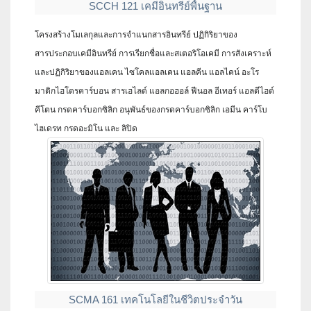
SCCH 121 เคมีอินทรีย์พื้นฐาน
โครงสร้างโมเลกุลและการจำแนกสารอินทรีย์ ปฏิกิริยาของ
สารประกอบเคมีอินทรีย์ การเรียกชื่อและสเตอริโอเคมี การสังเคราะห์
และปฏิกิริยาของแอลเคน ไซโคลแอลเคน แอลคีน แอลไคน์ อะโร
มาติกไฮโดรคาร์บอน สารเฮไลด์ แอลกอฮอล์ ฟีนอล อีเทอร์ แอลดีไฮด์
คีโตน กรดคาร์บอกซิลิก อนุพันธ์ของกรดคาร์บอกซิลิก เอมีน คาร์โบ
ไฮเดรท กรดอะมิโน และ ลิปิด
SCMA 161 เทคโนโลยีในชีวิตประจำวัน