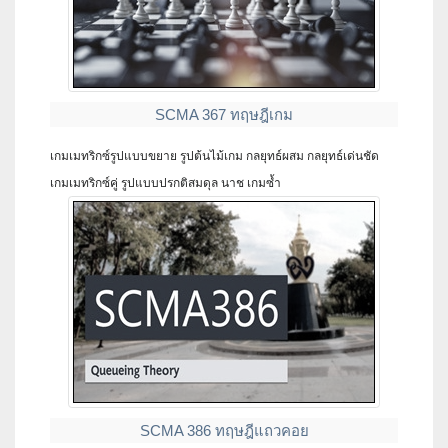
SCMA 367 ทฤษฎีเกม
เกมเมทริกซ์รูปแบบขยาย รูปต้นไม้เกม กลยุทธ์ผสม กลยุทธ์เด่นชัด
เกมเมทริกซ์คู่ รูปแบบปรกติสมดุล นาช เกมซ้ำ
SCMA 386 ทฤษฎีแถวคอย