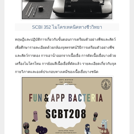
SCBI 352 ไมโครเทคนิคทางชีววิทยา
ทฤษฎีและปฏิบัติการเกี่ยวกับขั้นตอนการเตรียมตัวอย่างพืชและสัตว์
เพื่อศึกษารายละเอียดด้วยกล้องจุลทรรศน์วิธีการเตรียมตัวอย่างพืช
และสัตว์การดอง การเอาน้ําออกจากเนื้อเยื่อ การตัดเนื้อเยื่อบางด้วย
เครื่องไมโครโทม การย้อมสีเนื้อเยื่อที่ตัดแล้ว รายละเอียดเกี่ยวกับจุล
กายวิภาคและองค์ประกอบทางเคมีของเนื้อเยื่อบางชนิด