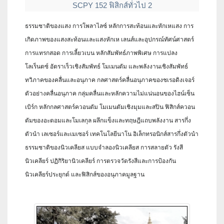
SCPY 152 ฟิสิกส์ทั่วไป 2
ธรรมชาติของแสง การโพลาไลซ์ หลักการสะท้อนและหักเหแสง การ
เกิดภาพของแสงสะท้อนและแสงหักเห เลนส์และอุปกรณ์ทัศน์ศาสตร์
การแทรกสอด การเลี้ยวเบน หลักสัมพัทธ์ภาพพิเศษ การแปลง
โลเร็นตซ์ อัตราเร็วเชิงสัมพัทธ์ โมเมนตัม และพลังงานเชิงสัมพัทธ์
ทวิภาคของคลื่นและอนุภาค กลศาสตร์คลื่นอนุภาคของชเรอดิงเจอร์
ตัวอย่างคลื่นอนุภาค กลุ่มคลื่นและหลักความไม่แน่นอนของไฮน์เซ็น
เบิร์ก หลักกลศาสตร์ควอนตัม โมเมนตัมเชิงมุมและสปิน ฟิสิกส์ควอน
ตัมของอะตอมและโมเลกุล ผลึกแข็งและทฤษฎีแถบพลังงาน สารกึ่ง
ตัวนำ เลเซอร์และเมเซอร์ เทคโนโลยีนาโน อิเล็กทรอนิกส์สารกึ่งตัวนำ
ธรรมชาติของนิวเคลียส แบบจำลองนิวเคลียส การสลายตัว รังสี
นิวเคลียร์ ปฏิกิริยานิวเคลียร์ การตรวจวัดรังสีและการป้องกัน
นิวเคลียร์ประยุกต์ และฟิสิกส์ของอนุภาคมูลฐาน