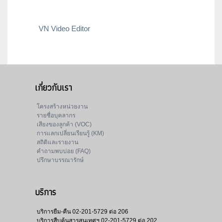
VN Video Editor
เกี่ยวกับเรา
โครงสร้างหน่วยงาน
รายชื่อบุคลากร
เสียงของลูกค้า (VOC)
การแลกเปลี่ยนเรียนรู้ (KM)
สถิติและรายงาน
คำถามพบบ่อย (FAQ)
ปรึกษาบรรณารักษ์
บริการ
บริการยืม-คืน
02-201-5729 ต่อ 206
บริการสืบค้นสารสนเทศฯ
02-201-5729 ต่อ 202