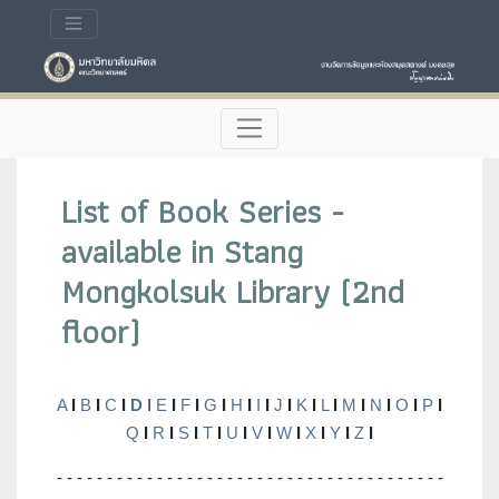
List of Book Series -
available in Stang
Mongkolsuk Library (2nd
floor)
A
I
B
I
C
I
D
I
E
I
F
I
G
I
H
I
I
I
J
I
K
I
L
I
M
I
N
I
O
I
P
I
Q
I
R
I
S
I
T
I
U
I
V
I
W
I
X
I
Y
I
Z
I
- - - - - - - - - - - - - - - - - - - - - - - - - - - - - - - - - - - - - - -