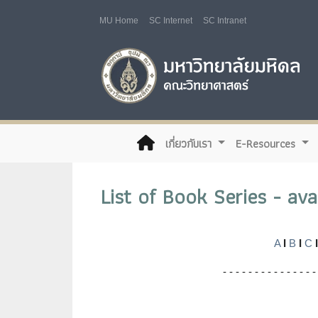
MU Home
SC Internet
SC Intranet
(current)
เกี่ยวกับเรา
E-Resources
List of Book Series - av
A
I
B
I
C
I
- - - - - - - - - - - - - - -