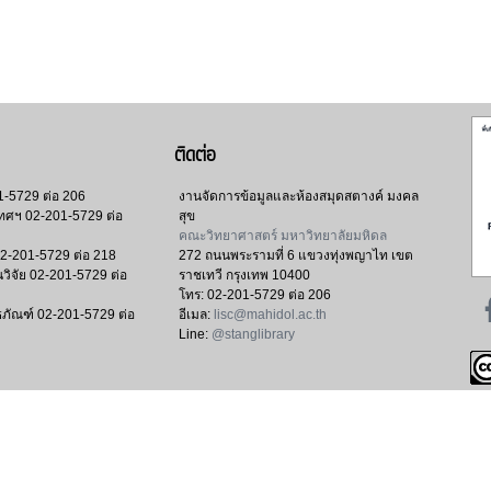
ติดต่อ
1-5729 ต่อ 206
งานจัดการข้อมูลและห้องสมุดสตางค์ มงคล
เทศฯ
02-201-5729 ต่อ
สุข
คณะวิทยาศาสตร์ มหาวิทยาลัยมหิดล
2-201-5729 ต่อ 218
272 ถนนพระรามที่ 6 แขวงทุ่งพญาไท เขต
วิจัย
02-201-5729 ต่อ
ราชเทวี กรุงเทพ 10400
โทร:
02-201-5729 ต่อ 206
ธภัณฑ์
02-201-5729 ต่อ
อีเมล:
lisc@mahidol.ac.th
Line:
@stanglibrary