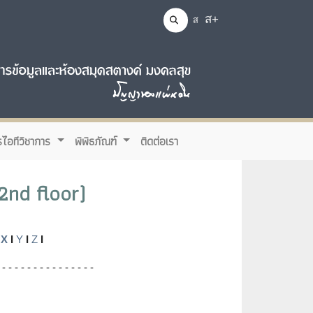
ส+
ส
รไอทีวิชาการ
พิพิธภัณฑ์
ติดต่อเรา
2nd floor)
X
I
Y
I
Z
I
 - - - - - - - - - - - - - - -