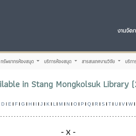
ทรัพยากรห้องสมุด
บริการห้องสมุด
สารสนเทศงานวิจัย
บริกา
ailable in Stang Mongkolsuk Library (
D
I
E
I
F
I
G
I
H
I
I
I
J
I
K
I
L
I
M
I
N
I
O
I
P
I
Q
I
R
I
S
I
T
I
U
I
V
I
W
I
 - - - - - - - - - - - - - - - - - - - - - - - - - - - - - - - - - - - - - - - - - - - - - - - - - -
- X -