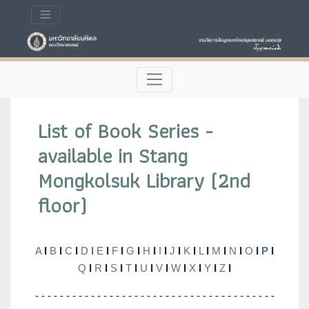
List of Book Series -
available in Stang
Mongkolsuk Library (2nd
floor)
A
I
B
I
C
I
D
I
E
I
F
I
G
I
H
I
I
I
J
I
K
I
L
I
M
I
N
I
O
I
P
I
Q
I
R
I
S
I
T
I
U
I
V
I
W
I
X
I
Y
I
Z
I
- - - - - - - - - - - - - - - - - - - - - - - - - - - - - - - - - - - - - - -