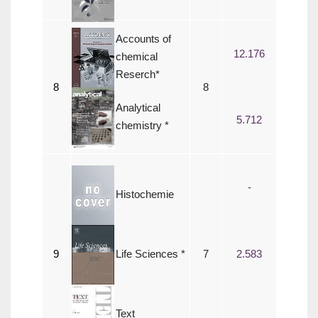
Accounts of
12.176
chemical
Reserch*
8
8
Analytical
5.712
chemistry *
-
Histochemie
9
Life Sciences *
7
2.583
Text