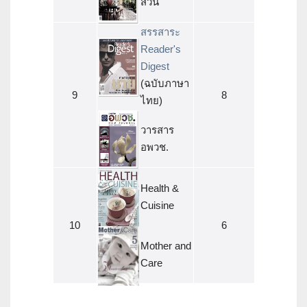
สวน
สรรสาระ
Reader's
Digest
(ฉบับภาษา
9
8
ไทย)
วารสาร
อพวช.
Health &
Cuisine
10
6
Mother and
Care