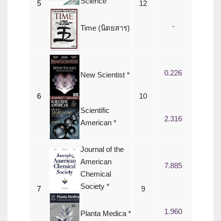
Science
5
12
-
Time (นิตยสาร)
0.226
New Scientist *
6
10
Scientific
2.316
American *
Journal of the
American
7.885
Chemical
Society *
7
9
1.960
Planta Medica *