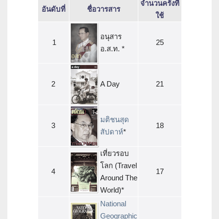
จำนวนครั้งที่
อันดับที่
ชื่อวารสาร
ใช้
อนุสาร
1
25
อ.ส.ท. *
2
A Day
21
มติชนสุด
3
18
สัปดาห์
*
เที่ยวรอบ
โลก (Travel
4
17
Around The
World)*
National
Geographic