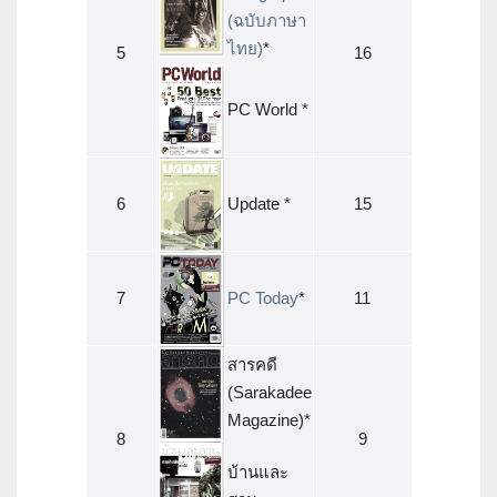
(ฉบับภาษา
ไทย)
*
5
16
PC World *
6
Update *
15
7
PC Today
*
11
สารคดี
(Sarakadee
Magazine)*
8
9
บ้านและ