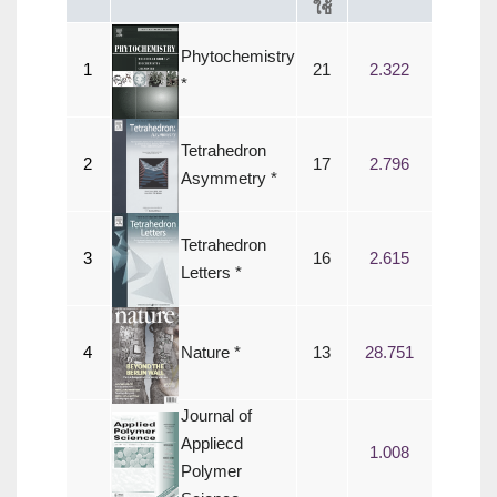
ใช้
Phytochemistry
1
21
2.322
*
Tetrahedron
2
17
2.796
Asymmetry *
Tetrahedron
3
16
2.615
Letters *
4
Nature *
13
28.751
Journal of
Appliecd
1.008
Polymer