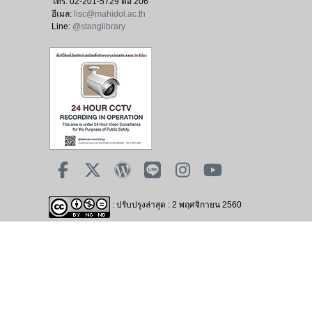
โทร:
02-201-5729 ต่อ 206
อีเมล:
lisc@mahidol.ac.th
Line:
@stanglibrary
: ปรับปรุงล่าสุด : 2 พฤศจิกายน 2560