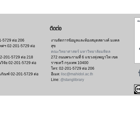
ติดต่อ
1-5729 ต่อ 206
งานจัดการข้อมูลและห้องสมุดสตางค์ มงคล
เทศฯ
02-201-5729 ต่อ
สุข
คณะวิทยาศาสตร์ มหาวิทยาลัยมหิดล
2-201-5729 ต่อ 218
272 ถนนพระรามที่ 6 แขวงทุ่งพญาไท เขต
วิจัย
02-201-5729 ต่อ
ราชเทวี กรุงเทพ 10400
โทร:
02-201-5729 ต่อ 206
ธภัณฑ์
02-201-5729 ต่อ
อีเมล:
lisc@mahidol.ac.th
Line:
@stanglibrary