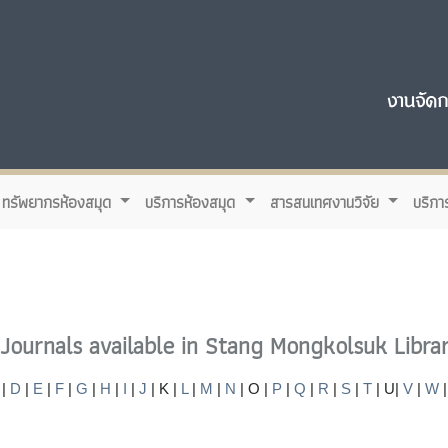
ทรัพยากรห้องสมุด
บริการห้องสมุด
สารสนเทศงานวิจัย
บริกา
t Journals available in Stang Mongkolsuk Librar
|
D
|
E
|
F
|
G
|
H
|
I
|
J
| K |
L
|
M
|
N
| O |
P
|
Q
|
R
|
S
|
T
| U|
V
|
W
|