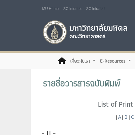
MU Home
SC Internet
SC Intranet
(current)
เกี่ยวกับเรา
E-Resources
รายชื่อวารสารฉบับพิมพ์
List of Prin
|
A
|
B
|
C
- U -