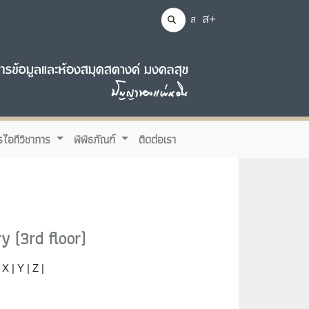
ส+
ส
รไอทีวิชาการ
พิพิธภัณฑ์
ติดต่อเรา
y (3rd floor)
 X | Y | Z |