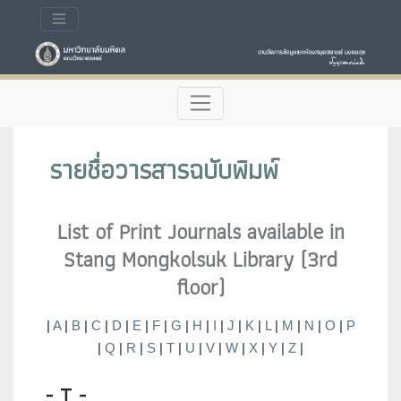
รายชื่อวารสารฉบับพิมพ์
List of Print Journals available in
Stang Mongkolsuk Library (3rd
floor)
|
A
|
B
|
C
|
D
|
E
|
F
|
G
|
H
|
I
|
J
|
K
|
L
|
M
|
N
|
O
|
P
|
Q
|
R
|
S
|
T
|
U
|
V
|
W
|
X
|
Y
|
Z
|
- T -