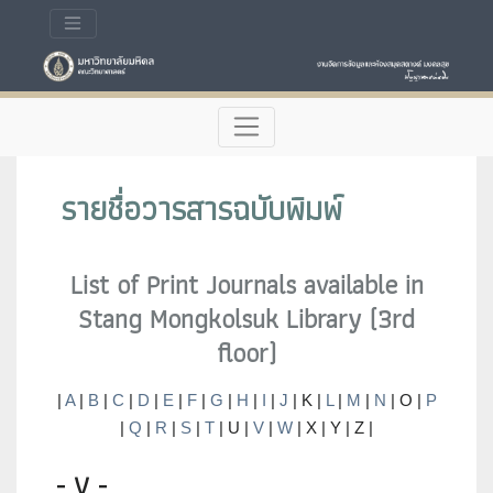
รายชื่อวารสารฉบับพิมพ์
List of Print Journals available in
Stang Mongkolsuk Library (3rd
floor)
|
A
|
B
|
C
|
D
|
E
|
F
|
G
|
H
|
I
|
J
| K |
L
|
M
|
N
| O |
P
|
Q
|
R
|
S
|
T
| U |
V
|
W
| X | Y | Z |
- V -