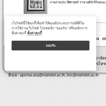
ภาพถ่ายประวัติศาสตร์ ราชวงศ์จักรีกับคณ
เว็บไซต์นี้ใช้คุกกี้เพื่อทำให้คุณมีประสบการณ์ที่ดีใน
การใช้งานเว็บไซต์ โปรดคลิก “ยอมรับ” หรือคลิกการ
ตั้งค่าคุกกี้
ตั้งค่าคุกกี้
ปี
2547
2548
2549
2550
2551
2552
2553
2554
25
ยอมรับ
ปรับปรุงล่าสุด : 29 กุมภาพันธ์ 2567
พิพิธภัณฑ์สตางค์ มงคลสุข คณะวิทยาศาสตร์ มหาวิทยาลัย
ถนนพระรามที่ 6 เขตราชเทวี กรุงเทพ 10400 หมายเลขโทรศ
0-2354-7144
อีเมล :
apichai.ara@mahidol.ac.th
,
lisc@mahidol.ac.th