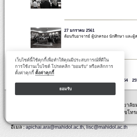
27 มกราคม 2561
ต้อนรับอาจารย์ ผู้ปกครอง นักศึกษา และผ
เว็บไซต์นี้ใช้คุกกี้เพื่อทำให้คุณมีประสบการณ์ที่ดีใน
การใช้งานเว็บไซต์ โปรดคลิก “ยอมรับ” หรือคลิกการ
ตั้งค่าคุกกี้
ตั้งค่าคุกกี้
ปี
2547
2548
2549
2550
2551
2552
2553
2554
25
ยอมรับ
ปรับปรุงล่าสุด : 29 กุมภาพันธ์ 2567
พิพิธภัณฑ์สตางค์ มงคลสุข คณะวิทยาศาสตร์ มหาวิทยาลัย
ถนนพระรามที่ 6 เขตราชเทวี กรุงเทพ 10400 หมายเลขโทรศ
0-2354-7144
อีเมล :
apichai.ara@mahidol.ac.th
,
lisc@mahidol.ac.th