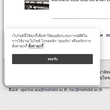
คณะนักศึกษาชั้นปีที่ 1คณะวิทยาศาสตร์ ม
เว็บไซต์นี้ใช้คุกกี้เพื่อทำให้คุณมีประสบการณ์ที่ดีใน
ปี
2547
2548
2549
2550
2551
2552
2553
2554
25
การใช้งานเว็บไซต์ โปรดคลิก “ยอมรับ” หรือคลิกการ
ตั้งค่าคุกกี้
ตั้งค่าคุกกี้
ยอมรับ
ปรับปรุงล่าสุด : 29 กุมภาพันธ์ 2567
พิพิธภัณฑ์สตางค์ มงคลสุข คณะวิทยาศาสตร์ มหาวิทยาลัย
ถนนพระรามที่ 6 เขตราชเทวี กรุงเทพ 10400 หมายเลขโทรศ
0-2354-7144
อีเมล :
apichai.ara@mahidol.ac.th
,
lisc@mahidol.ac.th