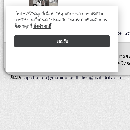
เว็บไซต์นี้ใช้คุกกี้เพื่อทำให้คุณมีประสบการณ์ที่ดีใน
การใช้งานเว็บไซต์ โปรดคลิก “ยอมรับ” หรือคลิกการ
ตั้งค่าคุกกี้
ตั้งค่าคุกกี้
ปี
2547
2548
2549
2550
2551
2552
2553
2554
25
ยอมรับ
ปรับปรุงล่าสุด : 29 กุมภาพันธ์ 2567
พิพิธภัณฑ์สตางค์ มงคลสุข คณะวิทยาศาสตร์ มหาวิทยาลัย
ถนนพระรามที่ 6 เขตราชเทวี กรุงเทพ 10400 หมายเลขโทรศ
0-2354-7144
อีเมล :
apichai.ara@mahidol.ac.th
,
lisc@mahidol.ac.th