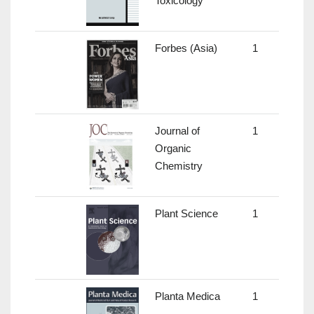
Toxicology
Forbes (Asia)
1
-
Journal of
1
4.72
Organic
Chemistry
Plant Science
1
3.60
Planta Medica
1
2.15