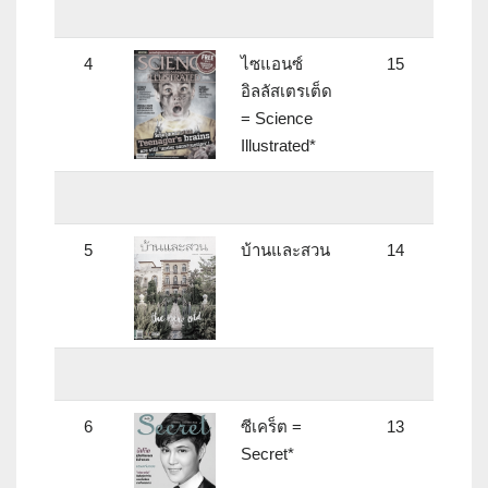
4
ไซแอนซ์
15
อิลลัสเตรเต็ด
= Science
Illustrated*
5
บ้านและสวน
14
6
ซีเคร็ต =
13
Secret*