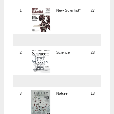
1
New Scientist*
27
-
2
Science
23
33.61
3
Nature
13
41.45