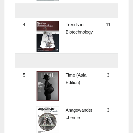
4
Trends in
11
11.95
Biotechnology
5
Time (Asia
3
-
Edition)
Anagewandet
3
-
chemie