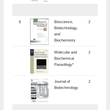
6
Bioscience,
2
1.06
Biotechnology,
and
Biochemistry
Molecular and
2
-
Biochemical
Parasitlogy*
Journal of
2
2.87
Biotechmology