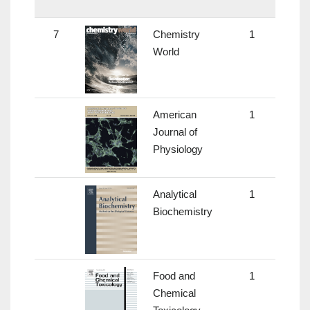
7
Chemistry
1
-
World
American
1
3.07
Journal of
Physiology
Analytical
1
2.21
Biochemistry
Food and
1
2.89
Chemical