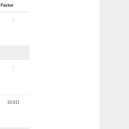
Factor
-
-
33.611