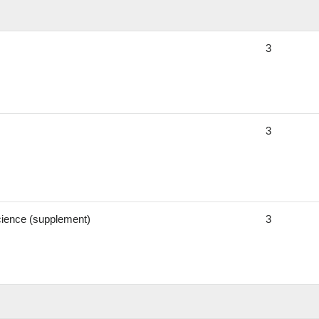
3
3
science (supplement)
3