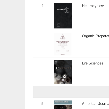
4
Heterocycles*
Organic Preparat
Life Sciences
5
American Journal