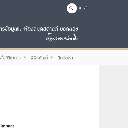
ส+
ส
รไอทีวิชาการ
พิพิธภัณฑ์
ติดต่อเรา
Impact