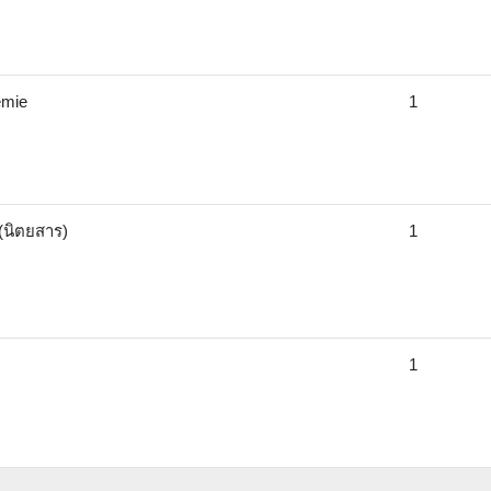
emie
1
(นิตยสาร)
1
1