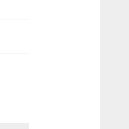
-
-
-