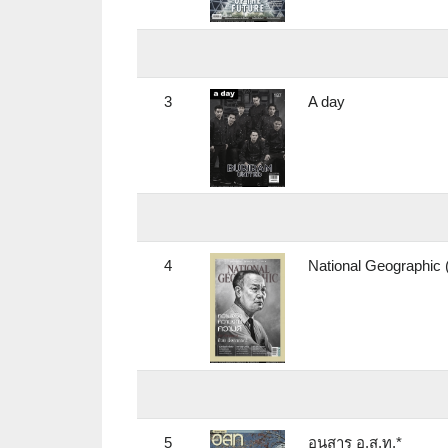
3
A day
4
National Geographic
5
อนุสาร อ.ส.ท.*