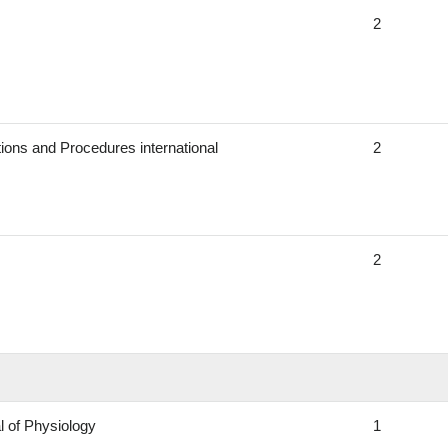
2
ions and Procedures international
2
2
 of Physiology
1