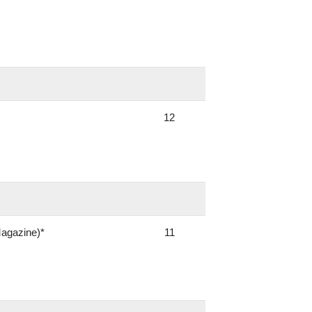
12
agazine)*
11