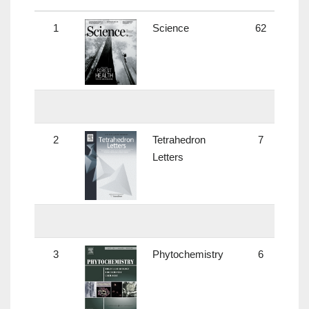
1
Science
62
33.
2
Tetrahedron
7
2.
Letters
3
Phytochemistry
6
2.