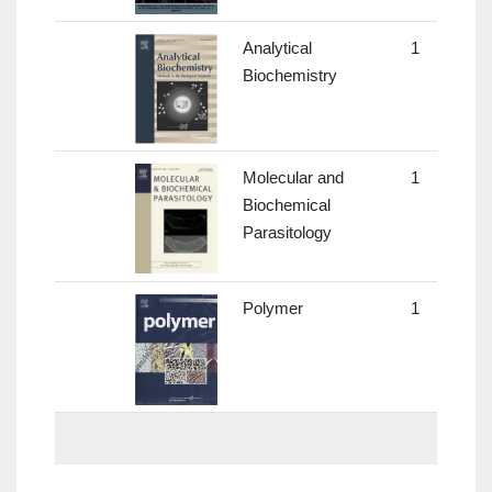
Analytical
1
2.
Biochemistry
Molecular and
1
1.
Biochemical
Parasitology
Polymer
1
3.