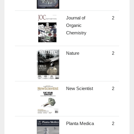
Journal of
2
4.
Organic
Chemistry
Nature
2
41.
New Scientist
2
0.
Planta Medica
2
2.