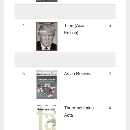
4
Time (Asia
5
Edition)
5
Asian Review
4
Thermochimica
4
2.
Acta