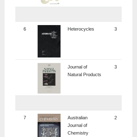
6
Heterocycles
3
1.
Journal of
3
3.
Natural Products
7
Australian
2
1.
Journal of
Chemistry