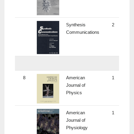
Synthesis
2
Communications
8
American
1
0.
Journal of
Physics
American
1
Journal of
Physiology