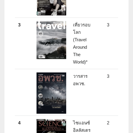
3
เที่ยวรอบ
3
โลก
(Travel
Around
The
World)*
วารสาร
3
อพวช.
4
ไซแอนซ์
2
อิลลัสเตร