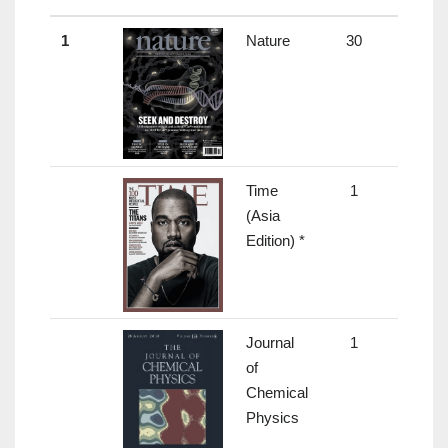
1
Nature
30
43.07
Time
1
-
(Asia
Edition) *
Journal
1
2.991
of
Chemical
Physics