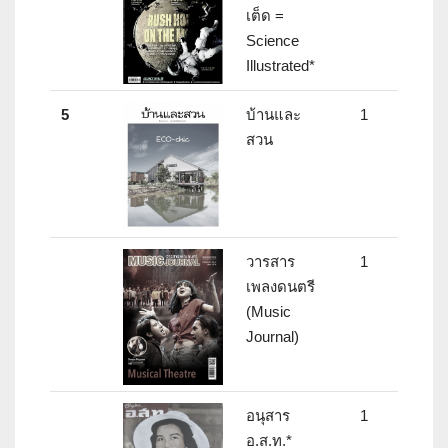
เต็ด =
Science
Illustrated*
5
บ้านและ
1
สวน
วารสาร
1
เพลงดนตรี
(Music
Journal)
อนุสาร
1
อ.ส.ท.*