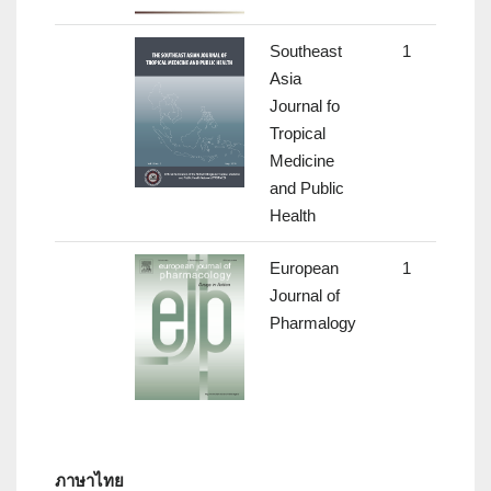
Southeast
1
0.2
Asia
Journal fo
Tropical
Medicine
and Public
Health
European
1
-
Journal of
Pharmalogy
ภาษาไทย