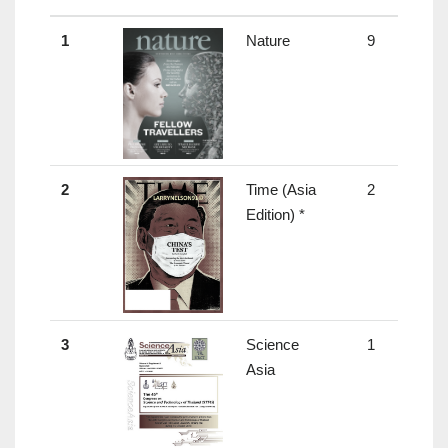
1
Nature
9
43.
2
Time (Asia
2
-
Edition) *
3
Science
1
-
Asia