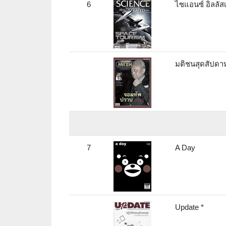
6
ไซแอนซ์ อิลลัสเ
มติชนสุดสัปดาห
7
A Day
Update *