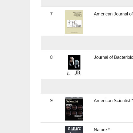
7
American Journal of
8
Journal of Bacteriol
9
American Scientist 
Nature *