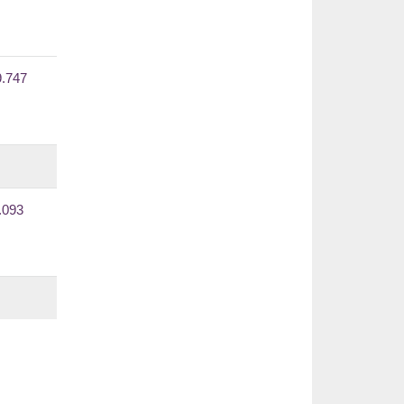
9.747
.093