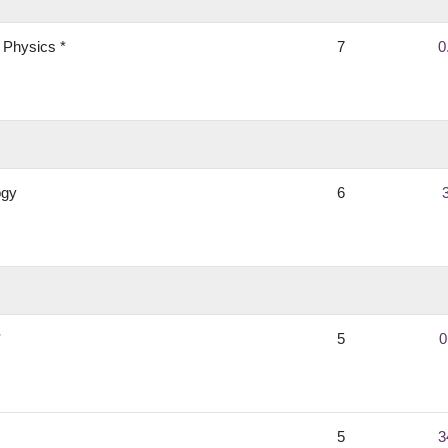
 Physics *
7
0
ogy
6
*
5
0
5
3