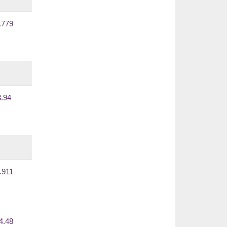
.779
3.94
.911
4.48