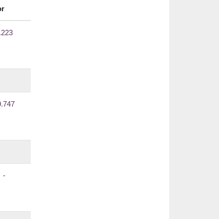
or
.223
9.747
-