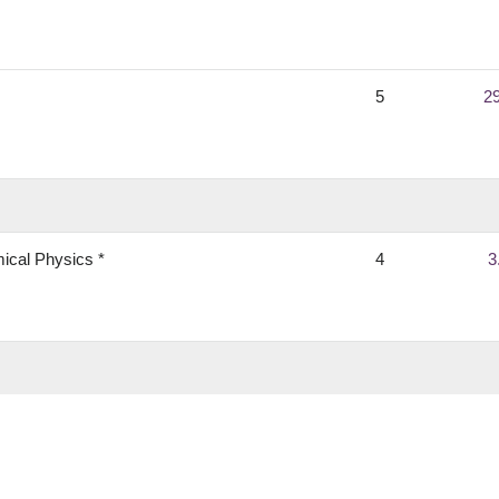
5
2
ical Physics *
4
3