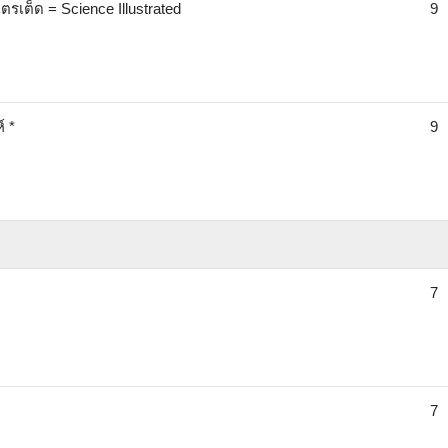
ตรเต็ด = Science Illustrated
9
์ *
9
7
7