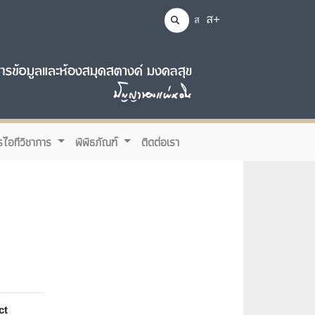
ส+
ส
รไอทีวิชาการ
พิพิธภัณฑ์
ติดต่อเรา
ct